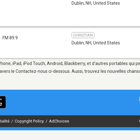
Dublin, NH
,
United States
CHRISTIAN
FM 89.9
Dublin, NH
,
United States
Phone, iPad, iPod Touch, Android, Blackberry, et d'autres portables qui 
avers le Contactez-nous ci-dessous. Aussi, trouvez les nouvelles chanson
ialité
/
Copyright Policy
/
AdChoices