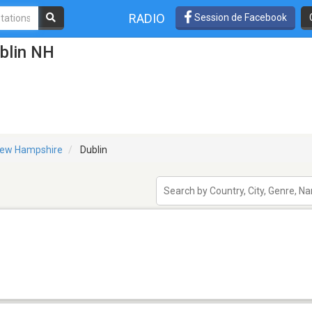
RADIO
Session de Facebook
blin NH
ew Hampshire
Dublin