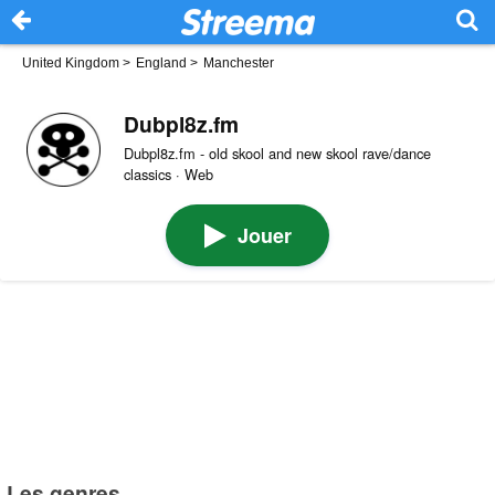
United Kingdom
>
England
>
Manchester
Dubpl8z.fm
Dubpl8z.fm - old skool and new skool rave/dance
classics · Web
Jouer
Les genres