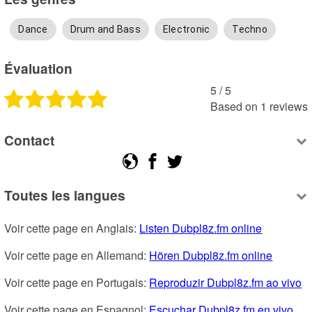
Dance
Drum and Bass
Electronic
Techno
Évaluation
5
 /
5
Based on
1
reviews
Contact
Toutes les langues
Voir cette page en Anglais: 
Listen Dubpl8z.fm online
Voir cette page en Allemand: 
Hören Dubpl8z.fm online
Voir cette page en Portugais: 
Reproduzir Dubpl8z.fm ao vivo
Voir cette page en Espagnol: 
Escuchar Dubpl8z.fm en vivo