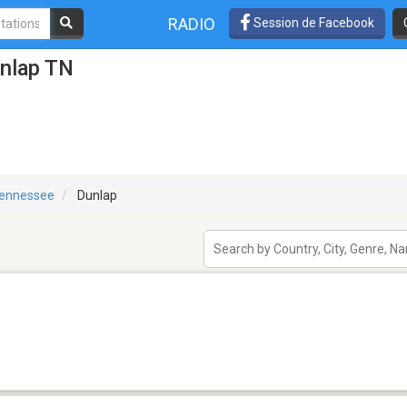
RADIO
Session de Facebook
unlap TN
ennessee
Dunlap