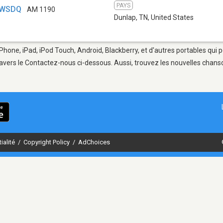
PAYS
- WSDQ
AM 1190
Dunlap, TN
,
United States
iPhone, iPad, iPod Touch, Android, Blackberry, et d'autres portables qui
avers le Contactez-nous ci-dessous. Aussi, trouvez les nouvelles chanson
ialité
/
Copyright Policy
/
AdChoices