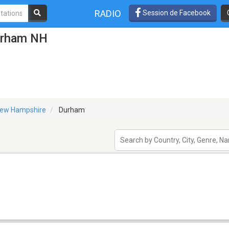
RADIO
Session de Facebook
urham NH
ew Hampshire
Durham