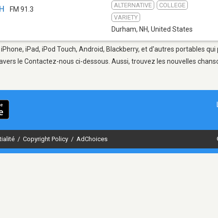
ALTERNATIVE
COLLEGE
NH
FM 91.3
VARIETY
Durham, NH
,
United States
iPhone, iPad, iPod Touch, Android, Blackberry, et d'autres portables qui
avers le Contactez-nous ci-dessous. Aussi, trouvez les nouvelles chanson
ialité
/
Copyright Policy
/
AdChoices