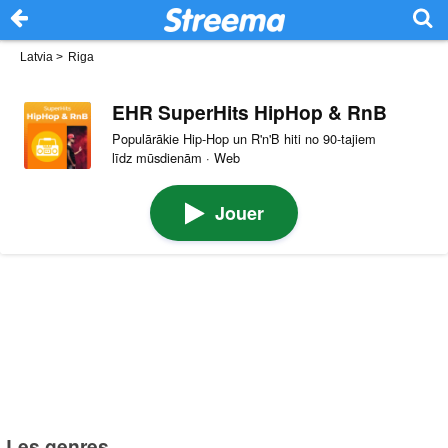
Latvia
>
Riga
EHR SuperHits HipHop & RnB
Populārākie Hip-Hop un R'n'B hiti no 90-tajiem
līdz mūsdienām · Web
Jouer
Les genres