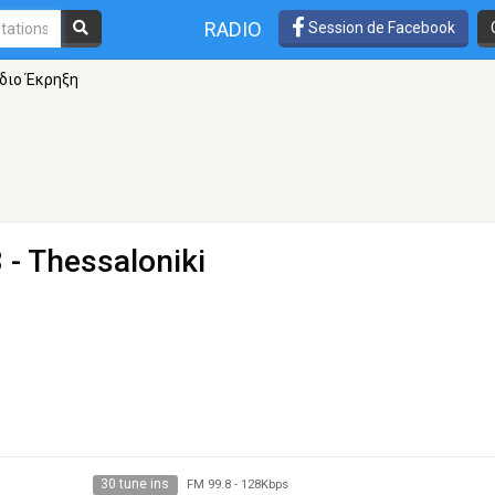
RADIO
Session de Facebook
διο Έκρηξη
 - Thessaloniki
30 tune ins
FM 99.8
-
128Kbps