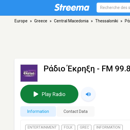
Europe
»
Greece
»
Central Macedonia
»
Thessaloniki
»
Ρά
Ράδιο Έκρηξη
- FM 99.8
Play Radio
Information
Contact Data
ENTERTAINMENT
FOLK
GREC
INFORMATION