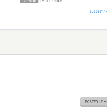
30 tune ins
FM 93.1
-
128Kbps
SUGGEST A
POSTER LE 