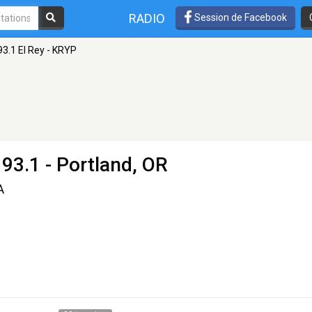
RADIO
Session de Facebook
93.1 El Rey - KRYP
93.1 - Portland, OR
A