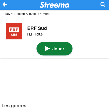
Italy
>
Trentino-Alto Adige
>
Meran
ERF Süd
FM · 105.6
Jouer
Les genres