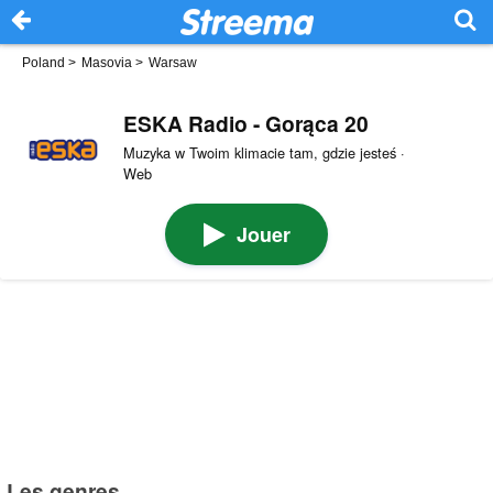
Poland
>
Masovia
>
Warsaw
ESKA Radio - Gorąca 20
Muzyka w Twoim klimacie tam, gdzie jesteś ·
Web
Jouer
Les genres