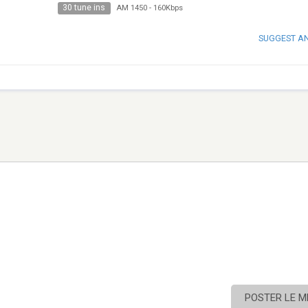
30 tune ins
AM 1450
-
160Kbps
SUGGEST A
POSTER LE 