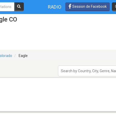
RADIO
Session de Facebook
gle CO
olorado
Eagle