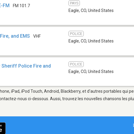
PAYS
KE-FM
FM 101.7
Eagle, CO
,
United States
POLICE
 Fire, and EMS
VHF
Eagle, CO
,
United States
POLICE
Sheriff Police Fire and
Eagle, CO
,
United States
hone, iPad, iPod Touch, Android, Blackberry, et d'autres portables qui p
ontactez-nous ci-dessous. Aussi, trouvez les nouvelles chansons les plu