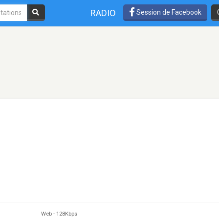
RADIO
Session de Facebook
Web
-
128Kbps