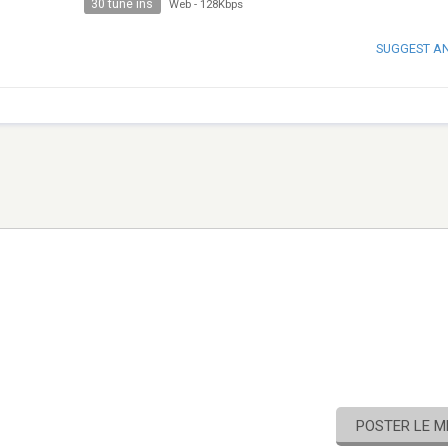
30 tune ins
Web
-
128Kbps
SUGGEST A
POSTER LE 