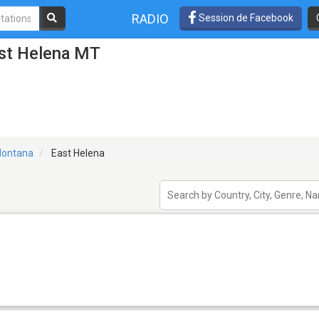
RADIO
Session de Facebook
ast Helena MT
ontana
East Helena