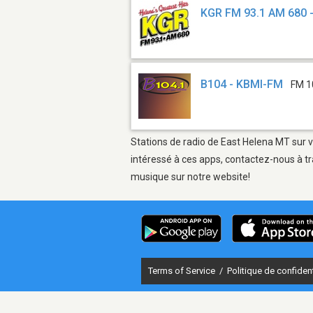
KGR FM 93.1 AM 680 
B104 - KBMI-FM
FM 1
Stations de radio de East Helena MT sur v
intéressé à ces apps, contactez-nous à tr
musique sur notre website!
Terms of Service
/
Politique de confident