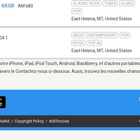
CLASSIC ROCK
TUBES
OLDIES
- KKGR
AM 680
POP
East Helena, MT
,
United States
ADULT CONTEMPORARY
POP
04.1
ROCK
TOP 40
East Helena, MT
,
United States
otre iPhone, iPad, iPod Touch, Android, Blackberry, et d'autres portable
avers le Contactez-nous ci-dessous. Aussi, trouvez les nouvelles chanson
ialité
/
Copyright Policy
/
AdChoices