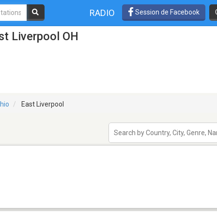
RADIO
Session de Facebook
st Liverpool OH
hio
East Liverpool