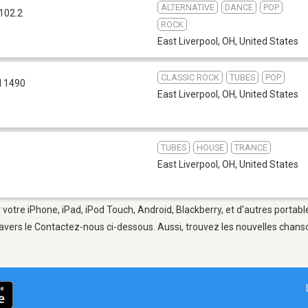
ALTERNATIVE
DANCE
POP
102.2
ROCK
East Liverpool, OH
,
United States
CLASSIC ROCK
TUBES
POP
 1490
East Liverpool, OH
,
United States
TUBES
HOUSE
TRANCE
East Liverpool, OH
,
United States
 votre iPhone, iPad, iPod Touch, Android, Blackberry, et d'autres portab
avers le Contactez-nous ci-dessous. Aussi, trouvez les nouvelles chanson