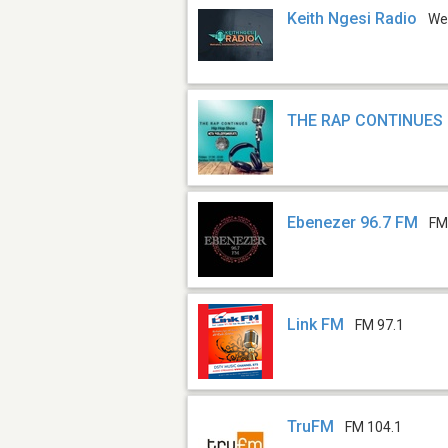
Keith Ngesi Radio
We
THE RAP CONTINUES
Ebenezer 96.7 FM
FM
Link FM
FM 97.1
TruFM
FM 104.1