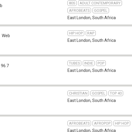
80S
ADULT CONTEMPORARY
b
AFROBEATS
GOSPEL
East London
,
South Africa
HIP HOP
RAP
Web
East London
,
South Africa
TUBES
INDIE
POP
 96.7
East London
,
South Africa
CHRISTIAN
GOSPEL
TOP 40
East London
,
South Africa
AFROBEATS
AFROPOP
HIP HOP
East London
,
South Africa