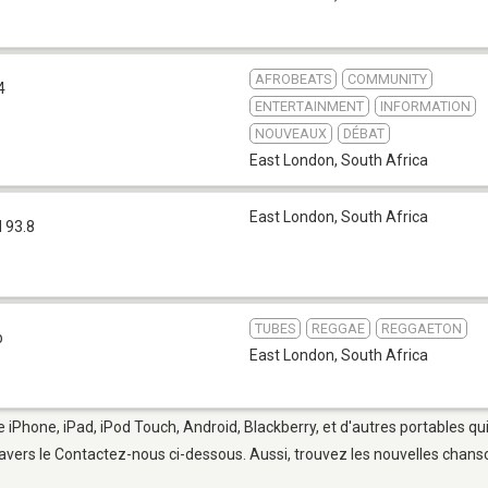
AFROBEATS
COMMUNITY
4
ENTERTAINMENT
INFORMATION
NOUVEAUX
DÉBAT
East London
,
South Africa
East London
,
South Africa
 93.8
TUBES
REGGAE
REGGAETON
b
East London
,
South Africa
e iPhone, iPad, iPod Touch, Android, Blackberry, et d'autres portables q
avers le Contactez-nous ci-dessous. Aussi, trouvez les nouvelles chanson