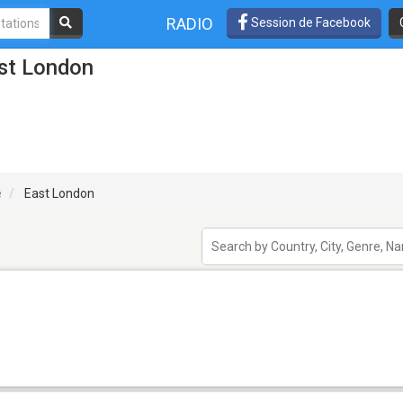
RADIO
Session de Facebook
ast London
e
East London