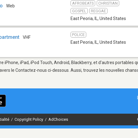
AFROBEATS
CHRISTIAN
io
Web
GOSPEL
REGGAE
East Peoria, IL
,
United States
POLICE
epartment
VHF
East Peoria, IL
,
United States
tre iPhone, iPad, iPod Touch, Android, Blackberry, et d'autres portables 
avers le Contactez-nous ci-dessous. Aussi, trouvez les nouvelles chanson
ialité
/
Copyright Policy
/
AdChoices