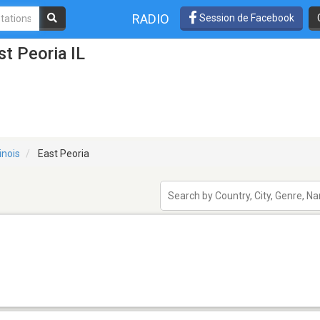
RADIO
Session de Facebook
t Peoria IL
linois
East Peoria