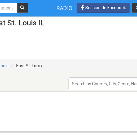
RADIO
Session de Facebook
t St. Louis IL
linois
East St. Louis