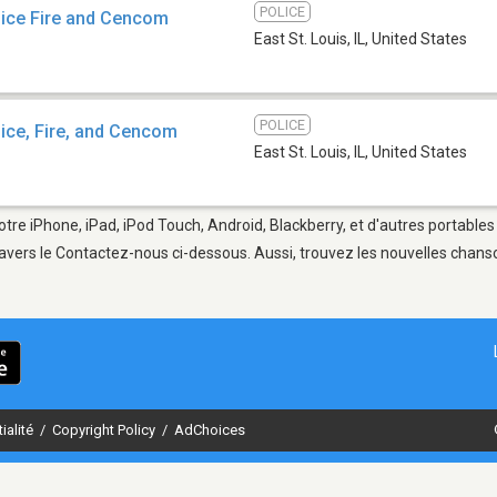
POLICE
lice Fire and Cencom
East St. Louis, IL
,
United States
POLICE
lice, Fire, and Cencom
East St. Louis, IL
,
United States
 votre iPhone, iPad, iPod Touch, Android, Blackberry, et d'autres portable
avers le Contactez-nous ci-dessous. Aussi, trouvez les nouvelles chanson
ialité
/
Copyright Policy
/
AdChoices