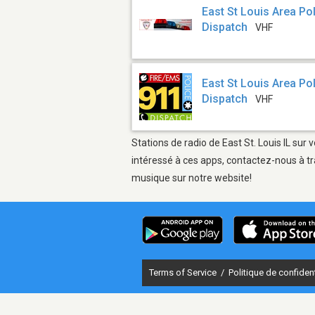
East St Louis Area Po
Dispatch
VHF
East St Louis Area Po
Dispatch
VHF
Stations de radio de East St. Louis IL sur
intéressé à ces apps, contactez-nous à tr
musique sur notre website!
Terms of Service
/
Politique de confident