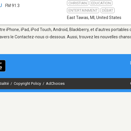
CHRISTIAN
EDUCATION
U
FM 91.3
ENTERTAINMENT
DÉBAT
East Tawas, MI
,
United States
tre iPhone, iPad, iPod Touch, Android, Blackberry, et d'autres portables
avers le Contactez-nous ci-dessous. Aussi, trouvez les nouvelles chanson
ialité
/
Copyright Policy
/
AdChoices