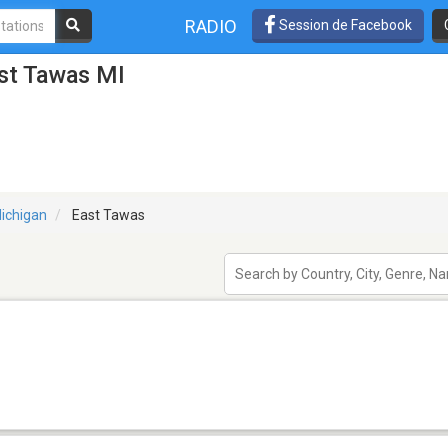
RADIO
Session de Facebook
ast Tawas MI
ichigan
East Tawas