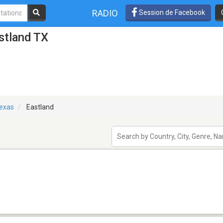
RADIO
Session de Facebook
stland TX
exas
Eastland