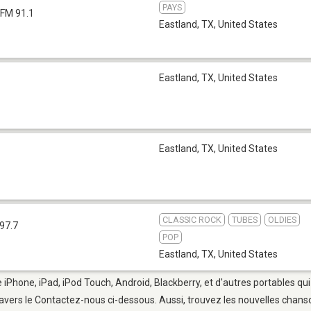
PAYS
FM 91.1
Eastland, TX
,
United States
Eastland, TX
,
United States
Eastland, TX
,
United States
CLASSIC ROCK
TUBES
OLDIES
97.7
POP
Eastland, TX
,
United States
e iPhone, iPad, iPod Touch, Android, Blackberry, et d'autres portables qu
avers le Contactez-nous ci-dessous. Aussi, trouvez les nouvelles chanson