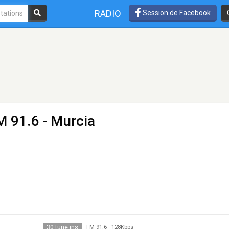
RADIO
Session de Facebook
M 91.6 - Murcia
30 tune ins
FM 91.6
-
128Kbps