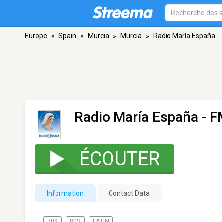
Europe
»
Spain
»
Murcia
»
Murcia
»
Radio María España
Radio María España
- F
ÉCOUTER
Information
Contact Data
70S
80S
LATIN