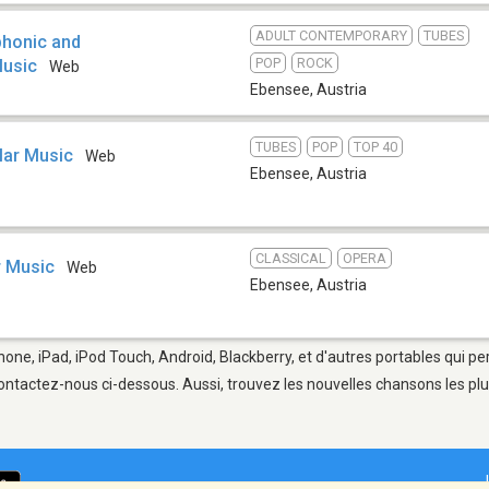
ADULT CONTEMPORARY
TUBES
honic and
POP
ROCK
Music
Web
Ebensee
,
Austria
TUBES
POP
TOP 40
lar Music
Web
Ebensee
,
Austria
CLASSICAL
OPERA
r Music
Web
Ebensee
,
Austria
hone, iPad, iPod Touch, Android, Blackberry, et d'autres portables qui p
ontactez-nous ci-dessous. Aussi, trouvez les nouvelles chansons les plu