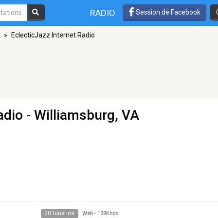
RADIO
Session de Facebook
»
EclecticJazz Internet Radio
adio
- Williamsburg, VA
30 tune ins
Web
-
128Kbps