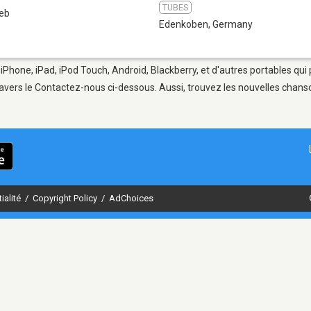
TUBES
eb
Edenkoben
,
Germany
iPhone, iPad, iPod Touch, Android, Blackberry, et d'autres portables qui
avers le Contactez-nous ci-dessous. Aussi, trouvez les nouvelles chanson
ialité
/
Copyright Policy
/
AdChoices