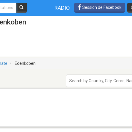
RADIO
Session de Facebook
denkoben
nate
Edenkoben