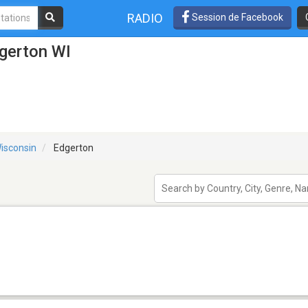
RADIO
Session de Facebook
dgerton WI
isconsin
Edgerton