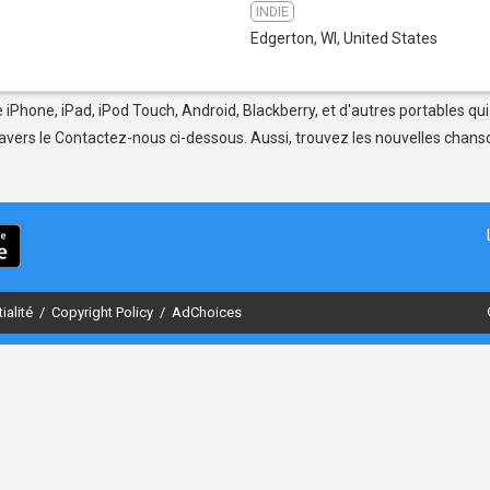
INDIE
Edgerton, WI
,
United States
e iPhone, iPad, iPod Touch, Android, Blackberry, et d'autres portables qu
avers le Contactez-nous ci-dessous. Aussi, trouvez les nouvelles chanson
ialité
/
Copyright Policy
/
AdChoices