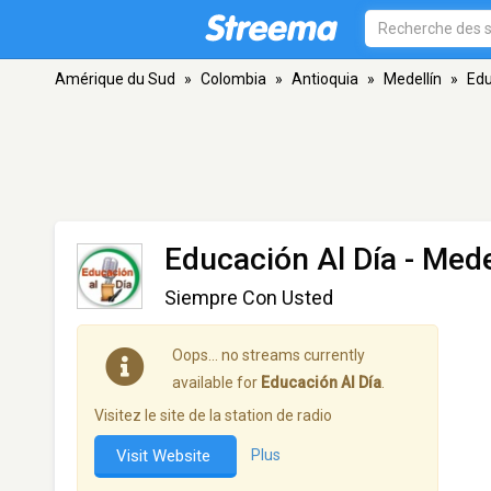
Amérique du Sud
»
Colombia
»
Antioquia
»
Medellín
»
Edu
Educación Al Día
- Mede
Siempre Con Usted
Oops… no streams currently
available for
Educación Al Día
.
Visitez le site de la station de radio
Visit Website
Plus