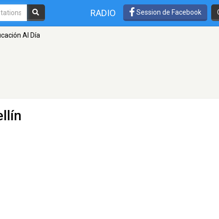
RADIO
Session de Facebook
cación Al Día
llín