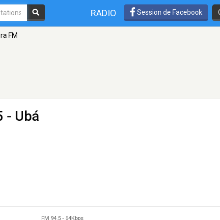
RADIO
Session de Facebook
ra FM
5 - Ubá
FM 94.5
-
64Kbps