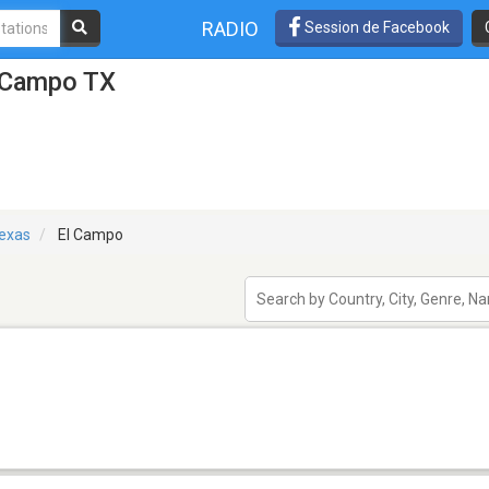
RADIO
Session de Facebook
l Campo TX
exas
El Campo