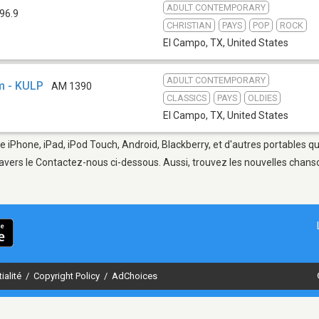
ADULT CONTEMPORARY
96.9
CHRISTIAN
PAYS
POP
ROCK
El Campo, TX
,
United States
ADULT CONTEMPORARY
m - KULP
AM 1390
CLASSICS
PAYS
OLDIES
El Campo, TX
,
United States
e iPhone, iPad, iPod Touch, Android, Blackberry, et d'autres portables q
avers le Contactez-nous ci-dessous. Aussi, trouvez les nouvelles chanson
ialité
/
Copyright Policy
/
AdChoices