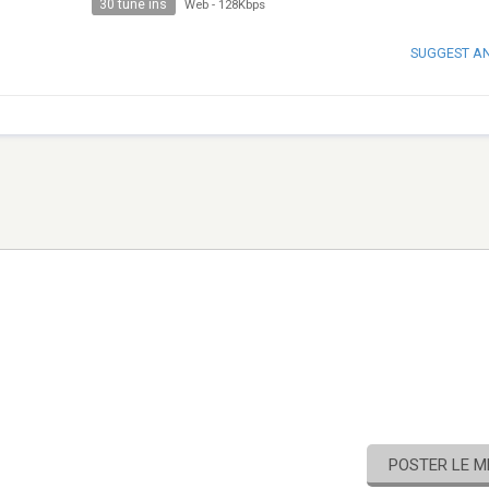
30 tune ins
Web
-
128Kbps
SUGGEST A
POSTER LE 