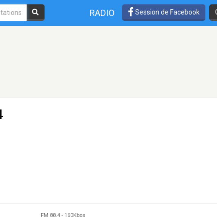
RADIO
Session de Facebook
4
FM 88.4
-
160Kbps