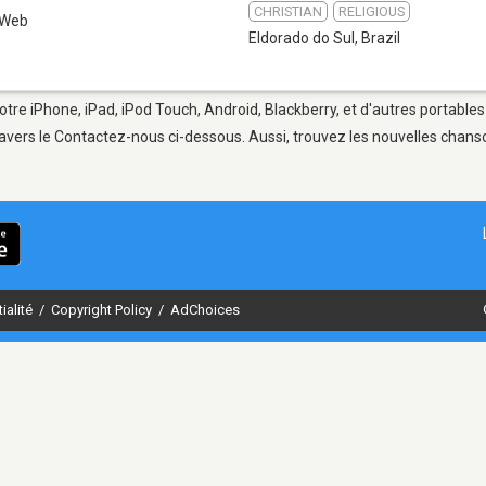
CHRISTIAN
RELIGIOUS
Web
Eldorado do Sul
,
Brazil
otre iPhone, iPad, iPod Touch, Android, Blackberry, et d'autres portable
avers le Contactez-nous ci-dessous. Aussi, trouvez les nouvelles chanson
ialité
/
Copyright Policy
/
AdChoices