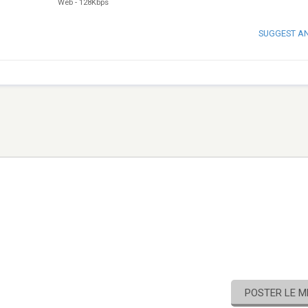
Web
-
128Kbps
SUGGEST A
POSTER LE 