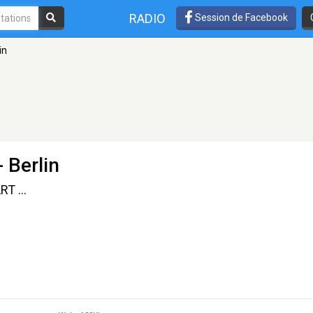
RADIO
Session de Facebook
in
- Berlin
T ...