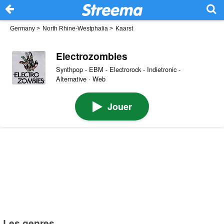
Germany
>
North Rhine-Westphalia
>
Kaarst
Electrozombies
Synthpop - EBM - Electrorock - Indietronic -
Alternative · Web
Jouer
Les genres