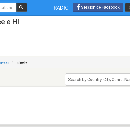
RADIO
Session de Facebook
eele HI
awaii
Eleele