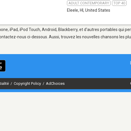
ADULT CONTEMPORARY
TOP 40
Eleele, HI
,
United States
Phone, iPad, iPod Touch, Android, Blackberry, et d'autres portables qui p
ontactez-nous ci-dessous. Aussi, trouvez les nouvelles chansons les plu
ialité
/
Copyright Policy
/
AdChoices