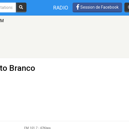
RADIO
Session de Facebook
 FM
ato Branco
FM 101.7
-
47Kbps