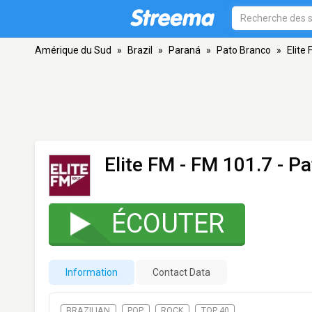
Amérique du Sud
»
Brazil
»
Paraná
»
Pato Branco
»
Elite
Elite FM
- FM 101.7 - P
ÉCOUTER
Information
Contact Data
BRAZILIAN
POP
ROCK
TOP 40