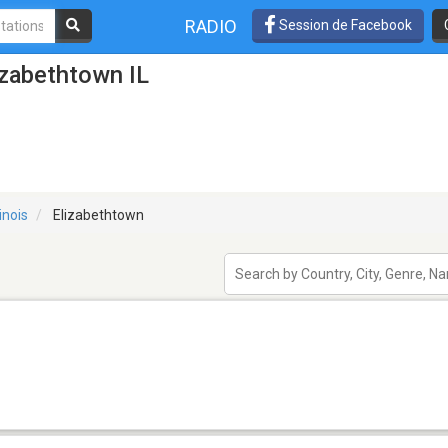
RADIO
Session de Facebook
izabethtown IL
linois
Elizabethtown