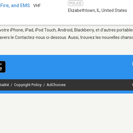
POLICE
 Fire, and EMS
VHF
Elizabethtown, IL
,
United States
votre iPhone, iPad, iPod Touch, Android, Blackberry, et d'autres portabl
avers le Contactez-nous ci-dessous. Aussi, trouvez les nouvelles chanson
ialité
/
Copyright Policy
/
AdChoices