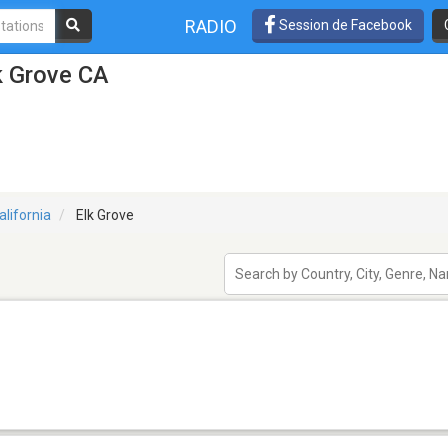
RADIO
Session de Facebook
k Grove CA
alifornia
Elk Grove