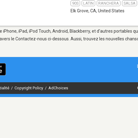
90S
LATIN
RANCHERA
SALSA
Elk Grove, CA
,
United States
e iPhone, iPad, iPod Touch, Android, Blackberry, et d'autres portables q
avers le Contactez-nous ci-dessous. Aussi, trouvez les nouvelles chanson
ialité
/
Copyright Policy
/
AdChoices