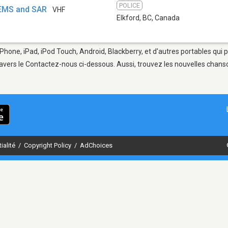
POLICE
e EMS and SAR
VHF
Elkford, BC
,
Canada
iPhone, iPad, iPod Touch, Android, Blackberry, et d'autres portables qui
avers le Contactez-nous ci-dessous. Aussi, trouvez les nouvelles chanson
ialité
/
Copyright Policy
/
AdChoices