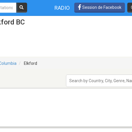
RADIO
Session de Facebook
kford BC
 Columbia
Elkford