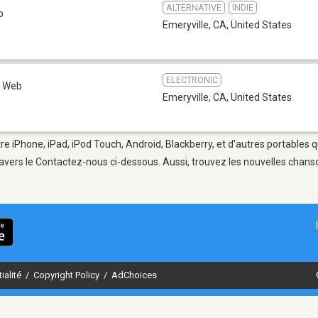
ALTERNATIVE
INDIE
b
Emeryville, CA
,
United States
ELECTRONIC
Web
Emeryville, CA
,
United States
re iPhone, iPad, iPod Touch, Android, Blackberry, et d'autres portables 
avers le Contactez-nous ci-dessous. Aussi, trouvez les nouvelles chanson
ialité
/
Copyright Policy
/
AdChoices