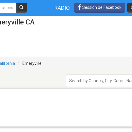
RADIO
Session de Facebook
eryville CA
alifornia
Emeryville