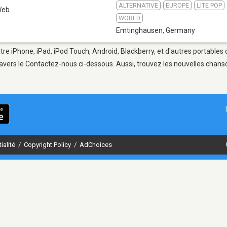
ALTERNATIVE
EUROPE
LITE POP
Web
WORLD
Emtinghausen
,
Germany
re iPhone, iPad, iPod Touch, Android, Blackberry, et d'autres portables
avers le Contactez-nous ci-dessous. Aussi, trouvez les nouvelles chanson
ialité
/
Copyright Policy
/
AdChoices