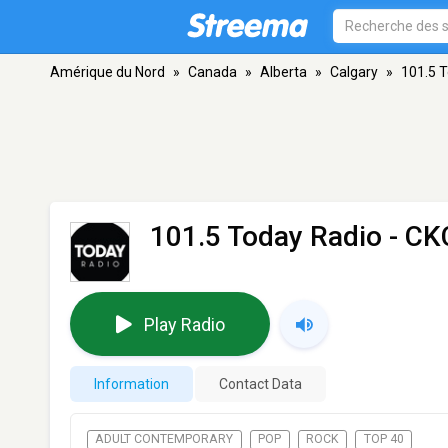
Amérique du Nord
»
Canada
»
Alberta
»
Calgary
»
101.5 
101.5 Today Radio - C
Play Radio
Information
Contact Data
ADULT CONTEMPORARY
POP
ROCK
TOP 40