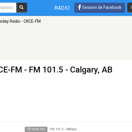
RADIO
Session de Facebook
Today Radio - CKCE-FM
KCE-FM
- FM 101.5 - Calgary, AB
30 tune ins
FM 101.5
-
48Kbps