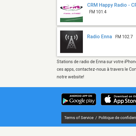
CRM Happy Radio - C
FM 101.4
Radio Enna
FM 102.7
Stations de radio de Enna sur votre iPhone
ces apps, contactez-nous à travers le Con
notre website!
Terms of Service
/
Politique de confident