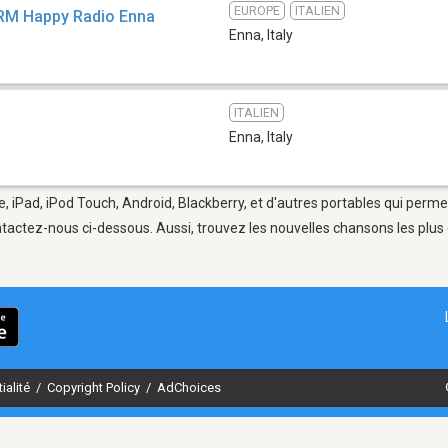
EUROPE
ITALIEN
RM Happy Radio Enna
Enna
,
Italy
ITALIEN
Enna
,
Italy
, iPad, iPod Touch, Android, Blackberry, et d'autres portables qui perme
tactez-nous ci-dessous. Aussi, trouvez les nouvelles chansons les plus 
ialité
/
Copyright Policy
/
AdChoices