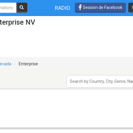
RADIO
Session de Facebook
terprise NV
evada
Enterprise