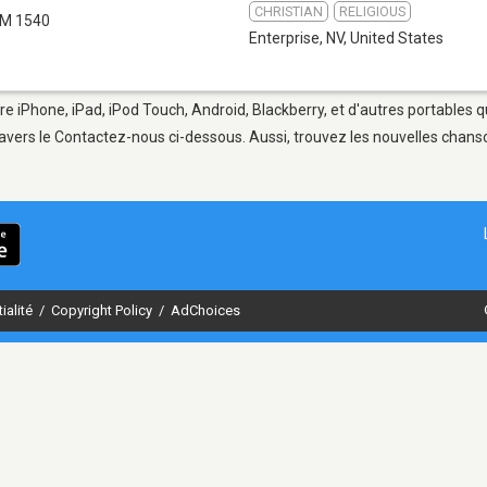
CHRISTIAN
RELIGIOUS
M 1540
Enterprise, NV
,
United States
re iPhone, iPad, iPod Touch, Android, Blackberry, et d'autres portables 
avers le Contactez-nous ci-dessous. Aussi, trouvez les nouvelles chanson
ialité
/
Copyright Policy
/
AdChoices