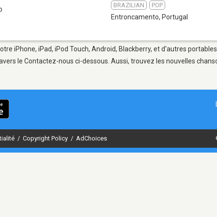
BRAZILIAN
POP
b
Entroncamento
,
Portugal
tre iPhone, iPad, iPod Touch, Android, Blackberry, et d'autres portable
avers le Contactez-nous ci-dessous. Aussi, trouvez les nouvelles chanson
ialité
/
Copyright Policy
/
AdChoices