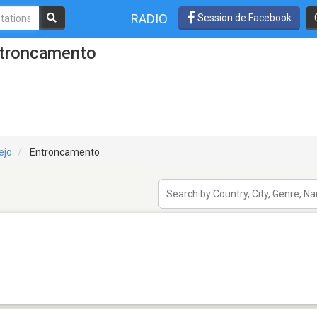
RADIO
Session de Facebook
ntroncamento
ejo
Entroncamento