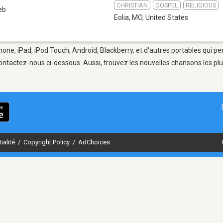
CHRISTIAN
GOSPEL
RELIGIOUS
eb
Eolia, MO
,
United States
hone, iPad, iPod Touch, Android, Blackberry, et d'autres portables qui p
ontactez-nous ci-dessous. Aussi, trouvez les nouvelles chansons les plu
ialité
/
Copyright Policy
/
AdChoices