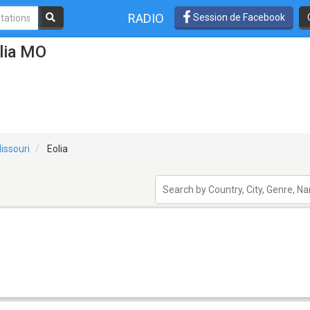
RADIO
Session de Facebook
lia MO
issouri
Eolia