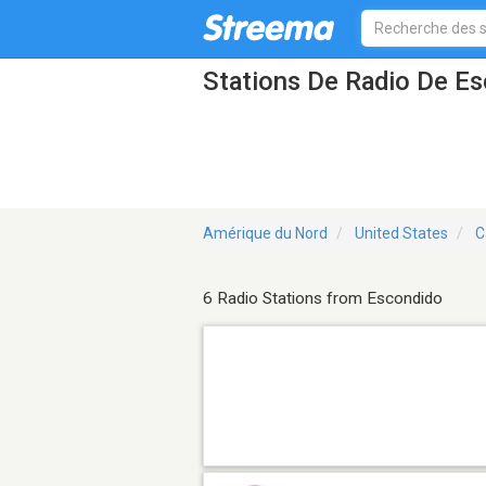
Stations De Radio De E
Amérique du Nord
United States
C
6 Radio Stations from Escondido