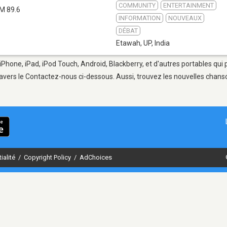
COMMUNITY
ENTERTAINMENT
M 89.6
INFORMATION
NOUVEAUX
DÉBAT
Etawah, UP
,
India
iPhone, iPad, iPod Touch, Android, Blackberry, et d'autres portables qui
avers le Contactez-nous ci-dessous. Aussi, trouvez les nouvelles chanson
ialité
/
Copyright Policy
/
AdChoices