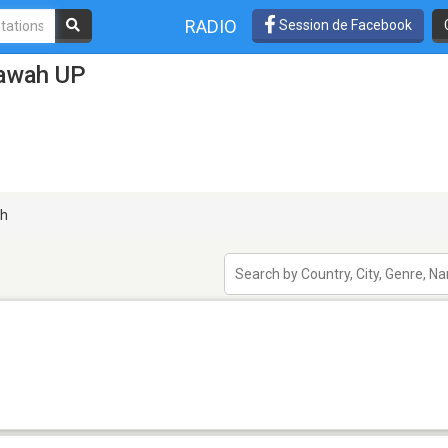
RADIO
Session de Facebook
tawah UP
h