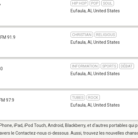
HIP HOP
POP
SOUL
7
Eufaula, Al
,
United States
CHRISTIAN
RELIGIOUS
FM 91.9
Eufaula, Al
,
United States
INFORMATION
SPORTS
DÉBAT
40
Eufaula, Al
,
United States
TUBES
ROCK
FM 97.9
Eufaula, Al
,
United States
iPhone, iPad, iPod Touch, Android, Blackberry, et d'autres portables qui
avers le Contactez-nous ci-dessous. Aussi, trouvez les nouvelles chanson