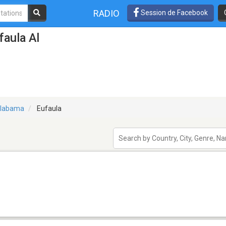
RADIO
Session de Facebook
faula Al
labama
Eufaula