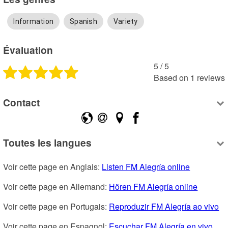
Information
Spanish
Variety
Évaluation
5
 /
5
Based on
1
reviews
Contact
Toutes les langues
Voir cette page en Anglais: 
Listen FM Alegría online
Voir cette page en Allemand: 
Hören FM Alegría online
Voir cette page en Portugais: 
Reproduzir FM Alegría ao vivo
Voir cette page en Espagnol: 
Escuchar FM Alegría en vivo