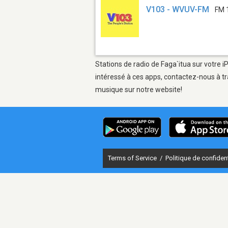
V103 - WVUV-FM
FM 
Stations de radio de Faga`itua sur votre i
intéressé à ces apps, contactez-nous à tr
musique sur notre website!
Terms of Service
/
Politique de confident