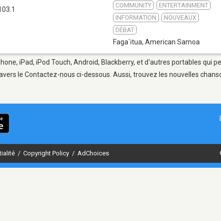
COMMUNITY
ENTERTAINMENT
103.1
INFORMATION
NOUVEAUX
DÉBAT
Faga`itua
,
American Samoa
Phone, iPad, iPod Touch, Android, Blackberry, et d'autres portables qui 
avers le Contactez-nous ci-dessous. Aussi, trouvez les nouvelles chanson
ialité
/
Copyright Policy
/
AdChoices