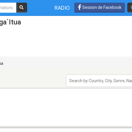
RADIO
Session de Facebook
ga`itua
ua